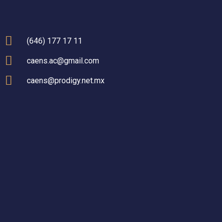
(646) 177 17 11
caens.ac@gmail.com
caens@prodigy.net.mx